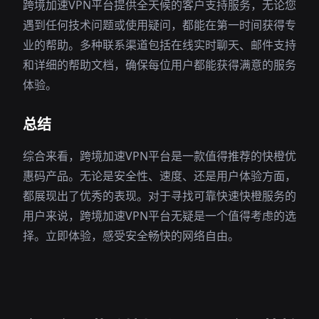
跨境加速VPN平台提供全天候的客户支持服务，无论您
遇到任何技术问题或使用疑问，都能在第一时间获得专
业的帮助。多种联系渠道包括在线实时聊天、邮件支持
和详细的帮助文档，确保每位用户都能获得满意的服务
体验。
总结
综合来看，跨境加速VPN平台是一款值得推荐的快橙优
惠码产品。无论是安全性、速度、还是用户体验方面，
都展现出了优秀的表现。对于寻找可靠快速快橙服务的
用户来说，跨境加速VPN平台无疑是一个值得考虑的选
择。立即体验，感受安全畅快的网络自由。