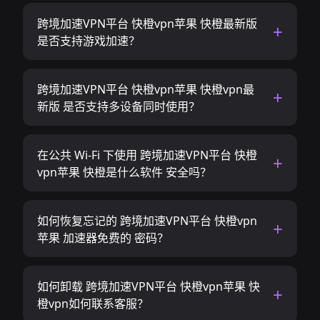
跨境加速VPN平台 快橙vpn苹果 快橙最新版
是否支持游戏加速？
跨境加速VPN平台 快橙vpn苹果 快橙vpn最
新版 是否支持多设备同时使用？
在公共 Wi-Fi 下使用 跨境加速VPN平台 快橙
vpn苹果 快橙是什么软件 安全吗？
如何恢复忘记的 跨境加速VPN平台 快橙vpn
苹果 加速器免费的 密码？
如何卸载 跨境加速VPN平台 快橙vpn苹果 快
橙vpn如何联系客服？