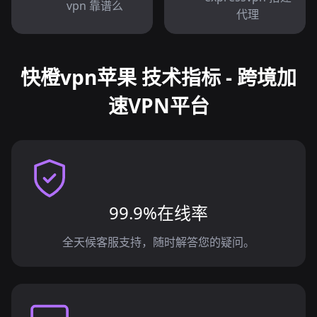
vpn 靠谱么
代理
快橙vpn苹果 技术指标 - 跨境加
速VPN平台
99.9%在线率
全天候客服支持，随时解答您的疑问。