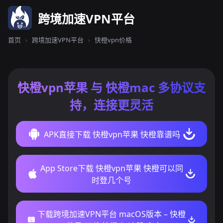
跨境加速VPN平台
首页
›
跨境加速VPN平台
›
快橙vpn价格
快橙vpn苹果 与 快橙mac 多协议支
持，连接更灵活
APK直接下载 快橙vpn苹果 快橙靠谱吗
App Store下载 快橙vpn苹果 快橙可以同
时登几个号
下载跨境加速VPN平台 macOS版本 – 快橙