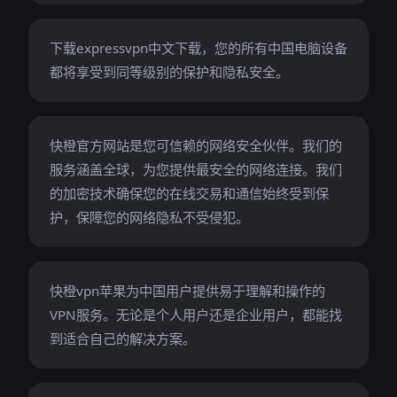
下载expressvpn中文下载，您的所有中国电脑设备
都将享受到同等级别的保护和隐私安全。
快橙官方网站是您可信赖的网络安全伙伴。我们的
服务涵盖全球，为您提供最安全的网络连接。我们
的加密技术确保您的在线交易和通信始终受到保
护，保障您的网络隐私不受侵犯。
快橙vpn苹果为中国用户提供易于理解和操作的
VPN服务。无论是个人用户还是企业用户，都能找
到适合自己的解决方案。