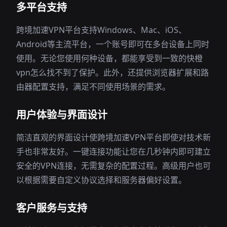
多平台支持
跨境加速VPN平台支持Windows、Mac、iOS、
Android等主流平台，一个账号即可在多台设备上同时
使用。无论您使用何种设备，都能享受到一致的快橙
vpn怎么找不到了保护。此外，还提供浏览器扩展和路
由器配置支持，满足不同使用场景的需求。
用户体验与界面设计
简洁直观的界面设计使跨境加速VPN平台即使对技术新
手也非常友好。一键连接功能让您在几秒钟内即可建立
安全的VPN连接，无需复杂的配置过程。高级用户也可
以根据需要自定义协议选择和服务器偏好设置。
客户服务与支持